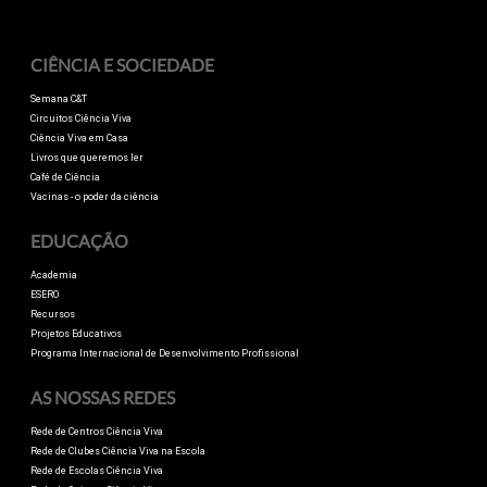
CIÊNCIA E SOCIEDADE
Semana C&T
Circuitos Ciência Viva
Ciência Viva em Casa
Livros que queremos ler
Café de Ciência
Vacinas - o poder da ciência
EDUCAÇÃO
Academia
ESERO
Recursos
Projetos Educativos
Programa Internacional de Desenvolvimento Profissional
AS NOSSAS REDES
Rede de Centros Ciência Viva
Rede de Clubes Ciência Viva na Escola
Rede de Escolas Ciência Viva