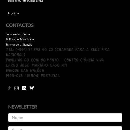
Rede de Quintas Ciência Viva
Logotipo
CONTACTOS
Correio electrónico
Política de Privacidade
Termos de Utilização
Tel: (+351) 21 898 50 20 (chamada para a rede fixa
nacional)
Pavilhão do Conhecimento - Centro Ciência Viva
Largo José Mariano Gago n.º1
Parque das Nações
1990-073 Lisboa, Portugal
NEWSLETTER