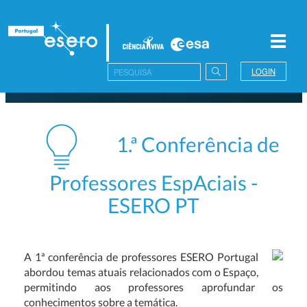
Toggl
navig
LOGIN
1.ª Conferência de
Professores EspAciais -
ESERO PT
A 1ª conferência de professores ESERO Portugal
abordou temas atuais relacionados com o Espaço,
permitindo aos professores aprofundar os
conhecimentos sobre a temática.