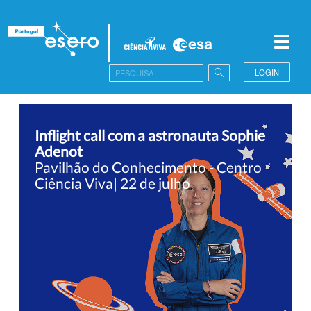
Toggl
navig
LOGIN
Inflight call com a astronauta Sophie
Adenot
Pavilhão do Conhecimento - Centro
Ciência Viva| 22 de julho