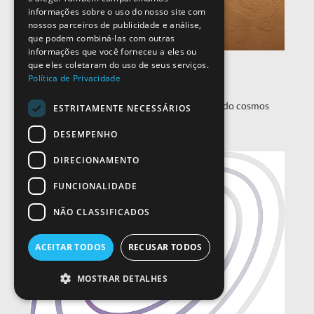
informações sobre o uso do nosso site com
nossos parceiros de publicidade e análise,
que podem combiná-las com outras
informações que você forneceu a eles ou
Próxima Paragem: Universo
que eles coletaram do uso de seus serviços.
Política de Privacidade
Reveja a sessão!
Descubra alguns dos locais mais fascinantes do cosmos
ESTRITAMENTE NECESSÁRIOS
nesta palestra de Mark McCaughrean
DESEMPENHO
DIRECIONAMENTO
FUNCIONALIDADE
NÃO CLASSIFICADOS
ACEITAR TODOS
RECUSAR TODOS
MOSTRAR DETALHES