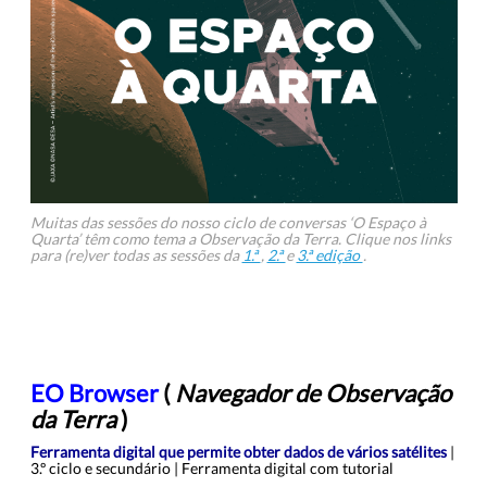
Muitas das sessões do nosso ciclo de conversas ‘O Espaço à
Quarta’ têm como tema a Observação da Terra. Clique nos links
para (re)ver todas as sessões da
1.ª
,
2.ª
e
3.ª edição
.
EO Browser
(
Navegador de Observação
da Terra
)
Ferramenta digital que permite obter dados de vários satélites
|
3.º ciclo e secundário | Ferramenta digital com tutorial