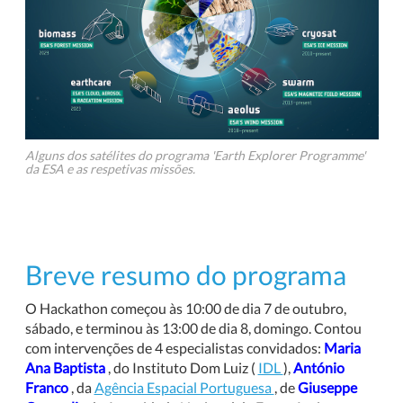
Alguns dos satélites do programa 'Earth Explorer Programme'
da ESA e as respetivas missões.
Breve resumo do programa
O Hackathon começou às 10:00 de dia 7 de outubro,
sábado, e terminou às 13:00 de dia 8, domingo. Contou
com intervenções de 4 especialistas convidados:
Maria
Ana Baptista
, do Instituto Dom Luiz (
IDL
),
António
Franco
, da
Agência Espacial Portuguesa
, de
Giuseppe