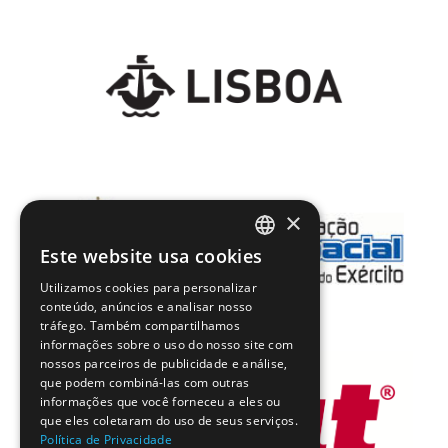
×
Este website usa cookies
PORTUGUESE
Utilizamos cookies para personalizar
ENGLISH
conteúdo, anúncios e analisar nosso
tráfego. Também compartilhamos
informações sobre o uso do nosso site com
nossos parceiros de publicidade e análise,
que podem combiná-las com outras
informações que você forneceu a eles ou
que eles coletaram do uso de seus serviços.
Política de Privacidade