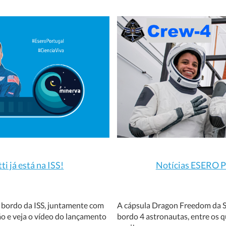
i já está na ISS!
Notícias ESERO PT
a bordo da ISS, juntamente com
A cápsula Dragon Freedom da Sp
ão e veja o vídeo do lançamento
bordo 4 astronautas, entre os qu