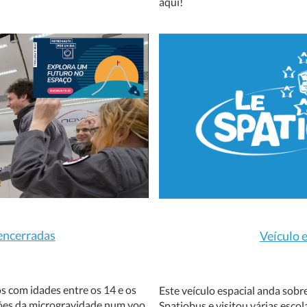
aqui!
 encerradas
Veículo e
s com idades entre os 14 e os
Este veículo espacial anda sob
ções da microgravidade num voo
Spatiobus
e visitou várias esco