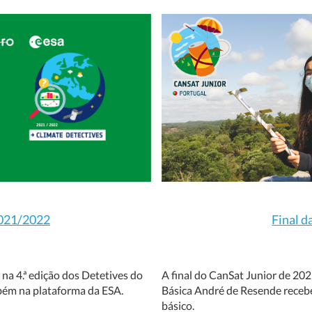
2021/2022
Final d
na 4.ª edição dos Detetives do
A final do CanSat Junior de 202
bém na plataforma da ESA.
Básica André de Resende recebeu
básico.