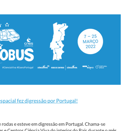
spacial fez digressão por Portugal!
re rodas e esteve em digressão em Portugal. Chama-se
las e Centros Ciência Viva do interior do País durante o mês