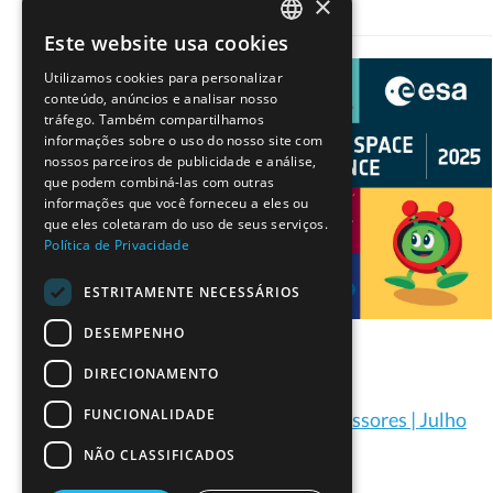
×
Este website usa cookies
PORTUGUESE
Utilizamos cookies para personalizar
ENGLISH
conteúdo, anúncios e analisar nosso
tráfego. Também compartilhamos
informações sobre o uso do nosso site com
nossos parceiros de publicidade e análise,
que podem combiná-las com outras
informações que você forneceu a eles ou
que eles coletaram do uso de seus serviços.
Política de Privacidade
ESTRITAMENTE NECESSÁRIOS
DESEMPENHO
DIRECIONAMENTO
FUNCIONALIDADE
Conferência Online da ESA para Professores | Julho
2025
NÃO CLASSIFICADOS