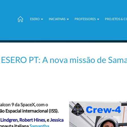
ESERO
INICIATIVAS
PROFESSORES
PROJETOS & 
ESERO PT: A nova missão de Saman
Falcon 9 da SpaceX, com o
o Espacial internacional (ISS).
l Lindgren
,
Robert Hines
, e
Jessica
ronauta
italiana
Samantha