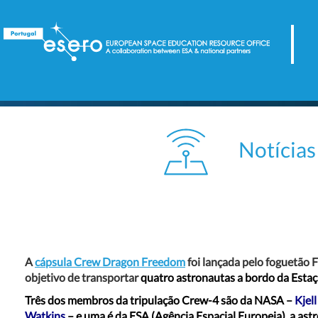
Notícias 
A
cápsula Crew Dragon Freedom
foi lançada pelo foguetão 
objetivo de transportar
quatro astronautas a bordo da Estaçã
Três dos membros da tripulação Crew-4 são da NASA –
Kjel
Watkins
–
e uma é da ESA
(Agência Espacial Europeia), a ast