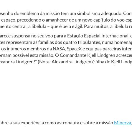
senho do emblema da missão tem um simbolismo adequado. Como
 espaço, precedendo o amanhecer de um novo capítulo do voo es
ento central, a libélula – que é bela e ágil. Para muitos, a libélula 
arece suspensa no seu voo para a Estação Espacial Internacional, c
tes representam as famílias dos quatro tripulantes, numa homenage
os inúmeros membros da NASA, SpaceX e equipas parceiras interna
ornam possível esta missão. O Comandante Kjell Lindgren acrescen
exandra Lindgren!” (Nota: Alexandra Lindgren é filha de Kjell Lindg
sobre a sua experiência como astronauta e sobre a missão
Minerva