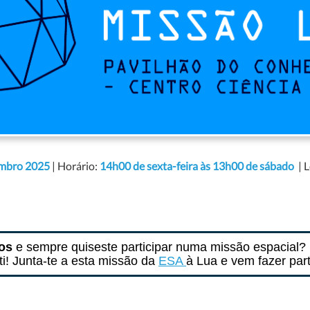
embro 2025
| Horário:
14h00 de sexta-feira às 13h00 de sábado
| 
nos
e sempre quiseste participar numa missão espacial?
 ti! Junta-te a esta missão da
ESA
à Lua e vem fazer part