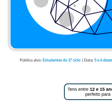
Público alvo:
Estudantes do 3.º ciclo
| Data:
5 e 6 dez
Tens entre
12 e 15 a
perfeito para