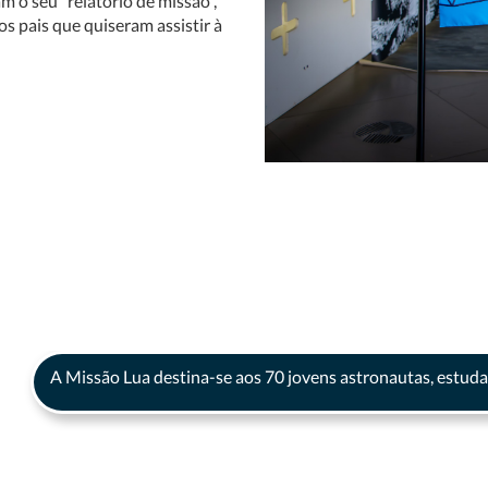
m o seu "relatório de missão",
s pais que quiseram assistir à
A Missão Lua destina-se aos 70 jovens astronautas, estudant