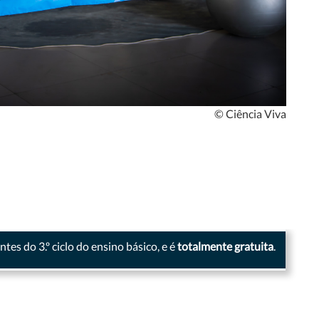
© Ciência Viva
es do 3.º ciclo do ensino básico, e é
totalmente gratuita
.