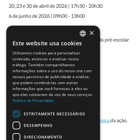
20, 23 e 30 de abril de 2026 | 17h30 - 20h30
6 de junho de 2026 | 09h00 - 13h00
Destinatários
×
Professores do 1º ciclo do ensino básico e do pré-escolar
Este website usa cookies
PORTUGUESE
(códigos de grupo de docência 100 e 110)
Utilizamos cookies para personalizar
ENGLISH
Sessões teórico-práticas.
conteúdo, anúncios e analisar nosso
tráfego. Também compartilhamos
Formadores
informações sobre o uso do nosso site com
nossos parceiros de publicidade e análise,
ESERO Portugal
que podem combiná-las com outras
informações que você forneceu a eles ou
Isabel Borges – Instituto de Educação
que eles coletaram do uso de seus serviços.
Sofia Ranito – Professora do 1.º ciclo
Política de Privacidade
ESTRITAMENTE NECESSÁRIOS
Para mais informações, consulte a
ficha técnica
da ação.
DESEMPENHO
DIRECIONAMENTO