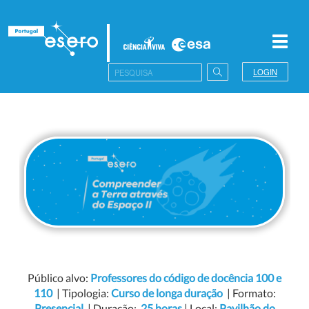
Toggl
navig
LOGIN
Público alvo:
Professores do código de docência 100 e
110
| Tipologia:
Curso de longa duração
| Formato:
Presencial
| Duração:
25 horas
| Local:
Pavilhão do