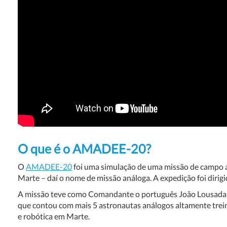
O que é o AMADEE-20?
O
AMADEE-20
foi uma simulação de uma missão de campo a 
Marte – daí o nome de missão análoga. A expedição foi dirig
A missão teve como Comandante o português João Lousada 
que contou com mais 5 astronautas análogos altamente treina
e robótica em Marte.