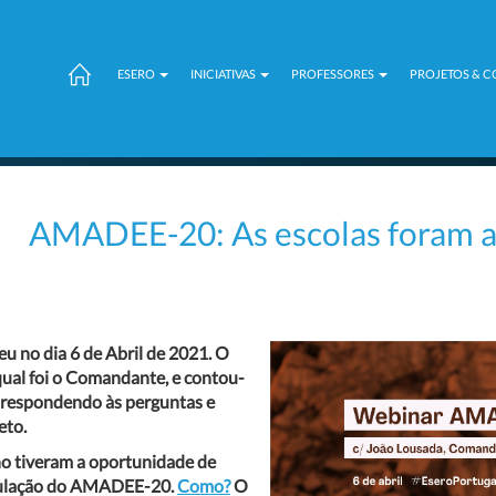
ESERO
INICIATIVAS
PROFESSORES
PROJETOS & 
AMADEE-20: As escolas foram a
u no dia 6 de Abril de 2021.
O
al foi o Comandante, e contou-
, respondendo às perguntas e
eto.
no tiveram a oportunidade de
ripulação do AMADEE-20.
Como?
O