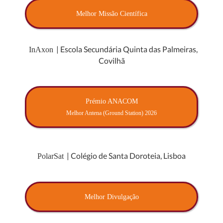
Melhor Missão Científica
| Escola Secundária Quinta das Palmeiras,
InAxon
Covilhã
Prémio ANACOM
Melhor Antena (Ground Station) 2026
| Colégio de Santa Doroteia, Lisboa
PolarSat
Melhor Divulgação