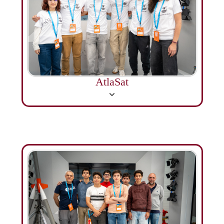
AtlaSat