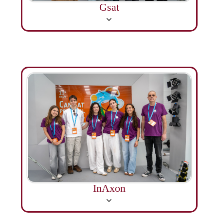
Gsat
InAxon