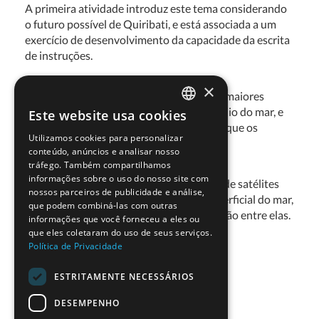
A primeira atividade introduz este tema considerando
o futuro possível de Quiribati, e está associada a um
exercício de desenvolvimento da capacidade da escrita
de instruções.
×
As atividades práticas exploram dois dos maiores
contribuidores para a subida do nível médio do mar, e
Este website usa cookies
PORTUGUESE
dá oportunidade para debaterem como é que os
Utilizamos cookies para personalizar
modelos são usados em ciência.
ENGLISH
conteúdo, anúncios e analisar nosso
tráfego. Também compartilhamos
informações sobre o uso do nosso site com
Na atividade final, os alunos usam dados de satélites
nossos parceiros de publicidade e análise,
reais para explorarem a temperatura superficial do mar,
que podem combiná-las com outras
alterações do nível médio do mar e a relação entre elas.
informações que você forneceu a eles ou
que eles coletaram do uso de seus serviços.
Política de Privacidade
ESTRITAMENTE NECESSÁRIOS
Download de Recurso
DESEMPENHO