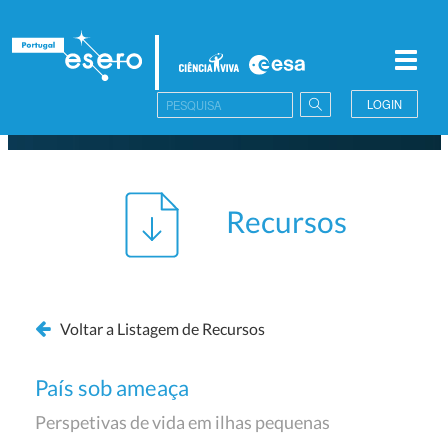
Toggl
navig
LOGIN
Recursos
Voltar a Listagem de Recursos
País sob ameaça
Perspetivas de vida em ilhas pequenas