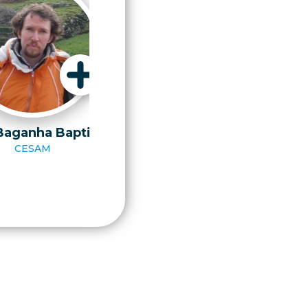
Baganha Baptista
Pedro Almeida
CESAM
Faculdade de Ciências da
Universidade de Lisboa