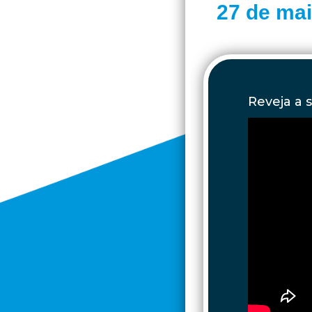
27 de ma
Reveja a 
" framebord
clipboard-w
picture; we
cross-origi
allow="acce
encrypted-m
referrerpol
allowfullsc
frameborder
clipboard-w