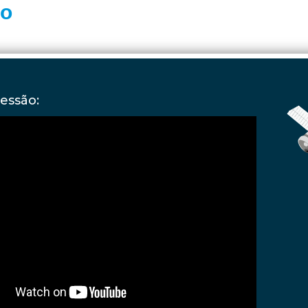
io
sessão:
er="0" allow="accelerometer; autoplay;
rite; encrypted-media; gyroscope; picture-in-
b-share" referrerpolicy="strict-origin-when-
n" allowfullscreen=""> " frameborder="0"
lerometer; autoplay; clipboard-write;
edia; gyroscope; picture-in-picture; web-share"
icy="strict-origin-when-cross-origin"
reen=""> " title="YouTube video player"
="0" allow="accelerometer; autoplay;
rite; encrypted-media; gyroscope; picture-in-