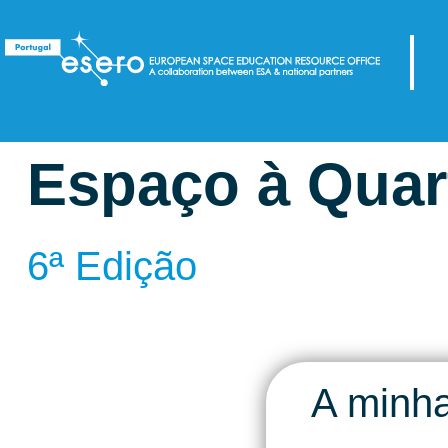
Espaço à Quar
6ª Edição
A minha