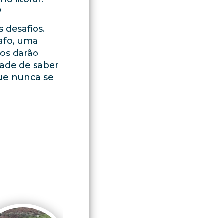
?
 desafios.
afo, uma
nos darão
dade de saber
que nunca se