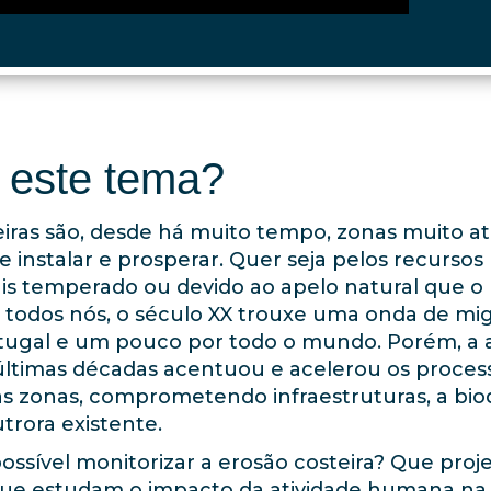
b-share" referrerpolicy="strict-origin-when-
n" allowfullscreen="" id="a853-de6e-847f-
 este tema?
eiras são, desde há muito tempo, zonas muito at
 instalar e prosperar. Quer seja pelos recursos
is temperado ou devido ao apelo natural que o
todos nós, o século XX trouxe uma onda de mig
rtugal e um pouco por todo o mundo. Porém, a a
ltimas décadas acentuou e acelerou os proces
as zonas, comprometendo infraestruturas, a bio
utrora existente.
ssível monitorizar a erosão costeira? Que proj
ue estudam o impacto da atividade humana na n