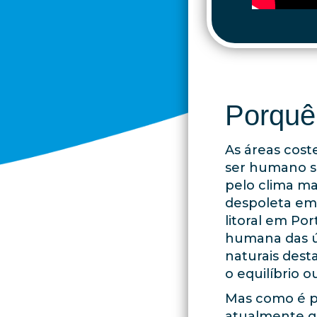
picture; we
cross-origi
6cb1">
Porquê
As áreas cost
ser humano se
pelo clima ma
despoleta em 
litoral em Po
humana das ú
naturais dest
o equilíbrio o
Mas como é po
atualmente q