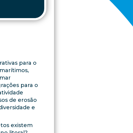
rativas para o
 marítimos,
 mar
rações para o
tividade
sos de erosão
diversidade e
etos existem
o litoral?