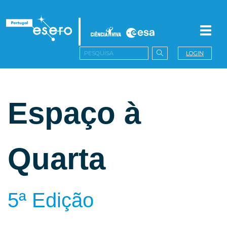
Toggl
navig
LOGIN
Espaço à
Quarta
5ª Edição