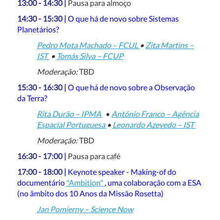
13:00 - 14:30 |
Pausa para almoço
14:30 - 15:30 |
O que há de novo sobre Sistemas
Planetários?
Pedro Mota Machado – FCUL
•
Zita Martins –
IST
•
Tomás Silva – FCUP
Moderação:
TBD
15:30 - 16:30 |
O que há de novo sobre a Observação
da Terra?
Rita Durão – IPMA
•
António Franco – Agência
Espacial Portuguesa
•
Leonardo Azevedo – IST
Moderação:
TBD
16:30 - 17:00 |
Pausa para café
17:00 - 18:00 |
Keynote speaker - Making-of do
documentário
"Ambition"
, uma colaboração com a ESA
(no âmbito dos 10 Anos da Missão Rosetta)
Jan Pomierny – Science Now