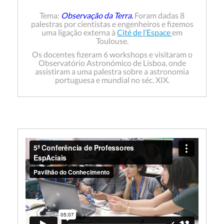
Tema:
Observação da Terra.
Foram dadas 8
palestras por cientistas e engenheiros e fizemos
uma ligação externa à
Cité de l’Espace
em
Toulouse.
Os docentes fizeram 6 workshops e visitaram o
Observatório Astronómico de Lisboa, onde
assistiram a uma palestra sobre a astronomia
portuguesa e mundial no séc. XIX.