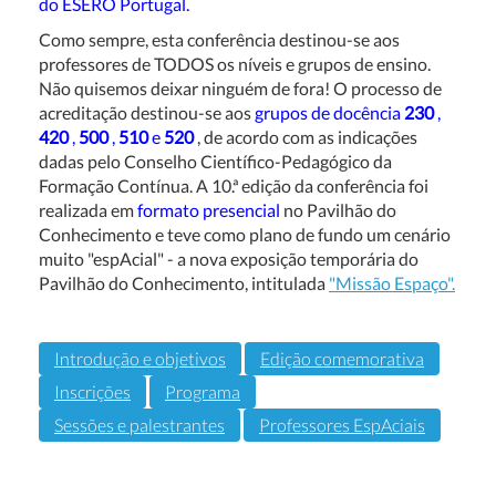
do ESERO Portugal.
Como sempre, esta conferência destinou-se aos
professores de TODOS os níveis e grupos de ensino.
Não quisemos deixar ninguém de fora! O processo de
acreditação destinou-se aos
grupos de docência
230
,
420
,
500
,
510
e
520
, de acordo com as indicações
dadas pelo Conselho Científico-Pedagógico da
Formação Contínua. A 10.ª edição da conferência foi
realizada em
formato presencial
no Pavilhão do
Conhecimento e teve como plano de fundo um cenário
muito "espAcial" - a nova exposição temporária do
Pavilhão do Conhecimento, intitulada
"Missão Espaço".
Introdução e objetivos
Edição comemorativa
Inscrições
Programa
Sessões e palestrantes
Professores EspAciais