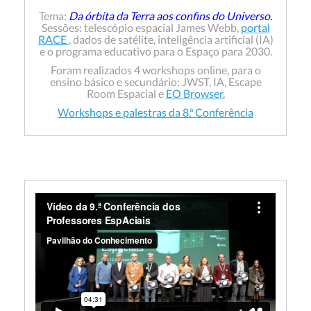
Tema:
Da órbita da Terra aos confins do Universo.
Sessões: telescópio espacial James Webb,
portal
RACE
, dados de satélite, inteligência artificial (IA)
e o programa educativo para o Espaço para 2030.
Foram realizados 4 workshops online, para o
ensino básico e secundário: JWST, IA, Escape
Room Espacial e
EO Browser.
Workshops e palestras da 8.ª Conferência