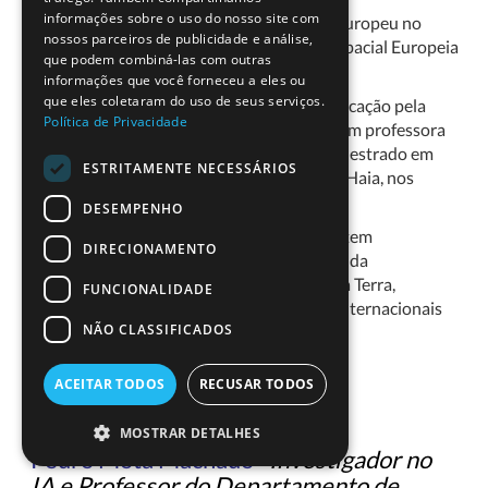
informações sobre o uso do nosso site com
Coordenadora do Projeto ESERO a nível Europeu no
nossos parceiros de publicidade e análise,
Departamento de Educação da Agência Espacial Europeia
que podem combiná-las com outras
(
ESA
).
informações que você forneceu a eles ou
que eles coletaram do uso de seus serviços.
Licenciada em Matemática no ramo da Educação pela
Política de Privacidade
Faculdade de Ciências de Lisboa, foi também professora
desta disciplina. Mais tarde completou o Mestrado em
ESTRITAMENTE NECESSÁRIOS
Gestão de Comunicação Internacional em Haia, nos
Países Baixos.
DESEMPENHO
Trabalha na ESA há mais de 15 anos, onde tem
DIRECIONAMENTO
desempenhado diversas funções nas áreas da
comunicação de missões de Observação da Terra,
FUNCIONALIDADE
Exploração Espacial e gestão de projetos internacionais
NÃO CLASSIFICADOS
ligados à Comunicação e Educação.
ACEITAR TODOS
RECUSAR TODOS
MOSTRAR DETALHES
Pedro Mota Machado
·
Investigador no
IA e Professor do Departamento de