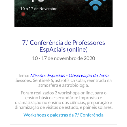
7.ª Conferência de Professores
EspAciais (online)
10 - 17 de novembro de 2020
Tema:
Missões Espaciais - Observação da Terra.
Sessões: Sentinel-6, astrofísica solar, reentrada na
atmosfera e astrobiologia.
Foram realizados 3 workshops online, para o
ensino básico e secundário: Improviso e
dramatização no ensino das ciências, preparação e
dinamização de visitas de estudo, e painéis solares.
Workshops e palestras da 7.ª Conferência