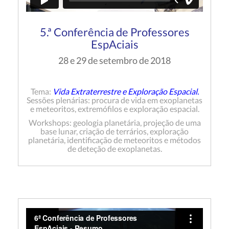
5.ª Conferência de Professores
EspAciais
28 e 29 de setembro de 2018
Tema:
Vida Extraterrestre e Exploração Espacial.
Sessões plenárias: procura de vida em exoplanetas
e meteoritos, extremófilos e exploração espacial.
Workshops: geologia planetária, projeção de uma
base lunar, criação de terrários, exploração
planetária, identificação de meteoritos e métodos
de deteção de exoplanetas.