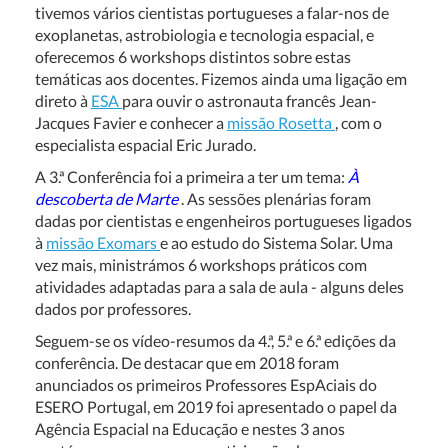
tivemos vários cientistas portugueses a falar-nos de
exoplanetas, astrobiologia e tecnologia espacial, e
oferecemos 6 workshops distintos sobre estas
temáticas aos docentes. Fizemos ainda uma ligação em
direto à
ESA
para ouvir o astronauta francês Jean-
Jacques Favier e conhecer a
missão Rosetta
, com o
especialista espacial Eric Jurado.
A 3.ª Conferência foi a primeira a ter um tema:
À
descoberta de Marte
. As sessões plenárias foram
dadas por cientistas e engenheiros portugueses ligados
à
missão Exomars
e ao estudo do Sistema Solar. Uma
vez mais, ministrámos 6 workshops práticos com
atividades adaptadas para a sala de aula - alguns deles
dados por professores.
Seguem-se os vídeo-resumos da 4.ª, 5.ª e 6.ª edições da
conferência. De destacar que em 2018 foram
anunciados os primeiros Professores EspAciais do
ESERO Portugal, em 2019 foi apresentado o papel da
Agência Espacial na Educação e nestes 3 anos