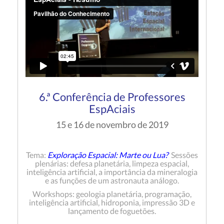
6.ª Conferência de Professores
EspAciais
15 e 16 de novembro de 2019
Tema:
Exploração Espacial: Marte ou Lua?
Sessões
plenárias: defesa planetária, limpeza espacial,
inteligência artificial, a importância da mineralogia
e as funções de um astronauta análogo.
Workshops: geologia planetária, programação,
inteligência artificial, hidroponia, impressão 3D e
lançamento de foguetões.