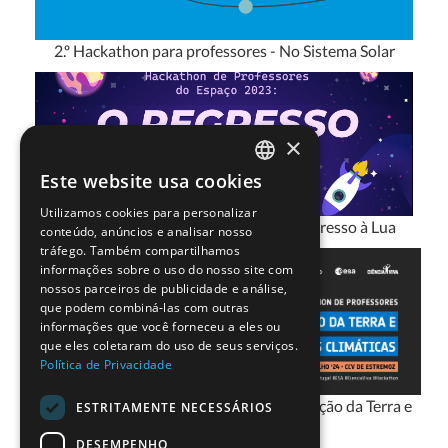
2.º Hackathon para professores - No Sistema Solar
×
Este website usa cookies
PORTUGUESE
Utilizamos cookies para personalizar
ENGLISH
3.º Hackathon para professores - O Regresso à Lua
conteúdo, anúncios e analisar nosso
tráfego. Também compartilhamos
informações sobre o uso do nosso site com
nossos parceiros de publicidade e análise,
que podem combiná-las com outras
informações que você forneceu a eles ou
que eles coletaram do uso de seus serviços.
Política de Privacidade
4.º Hackathon para professores - Observação da Terra e
ESTRITAMENTE NECESSÁRIOS
Alterações Climáticas
DESEMPENHO