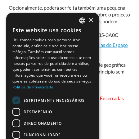
Opcionalmente, poderá ser feita também uma pequena
apresentação (separada e mais informal) sobre o projecto
×
internacional Phi in the Sky, a que as escolas podem
aderir. O CV do orador está disponível em
Este website usa cookies
PORTUGUESE
https://cienciavitae.pt/portal/en/4D17-61B5-3A0C
Utilizamos cookies para personalizar
ENGLISH
Instituição:
Instituto de Astrofísica e Ciências do Espaço
conteúdo, anúncios e analisar nosso
tráfego. Também compartilhamos
Investigador(a):
Carlos Martins
informações sobre o uso do nosso site com
nossos parceiros de publicidade e análise,
Disponibilidade Geográfica:
Disponibilidade geográfica
que podem combiná-las com outras
(presencial) dependente da data, mas em princípio sem
informações que você forneceu a eles ou
restrições.
que eles coletaram do uso de seus serviços.
Política de Privacidade
Data:
17-11-2023 21:00 - Presencial -
Inscrições Encerradas
ESTRITAMENTE NECESSÁRIOS
DESEMPENHO
DIRECIONAMENTO
FUNCIONALIDADE