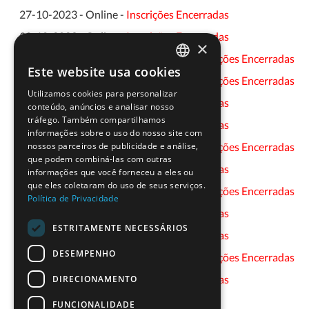
27-10-2023 - Online -
Inscrições Encerradas
30-10-2023 - Online -
Inscrições Encerradas
×
31-10-2023 - Presencial ou Online -
Inscrições Encerradas
Este website usa cookies
PORTUGUESE
02-11-2023 - Presencial ou Online -
Inscrições Encerradas
Utilizamos cookies para personalizar
ENGLISH
03-11-2023 - Online -
Inscrições Encerradas
conteúdo, anúncios e analisar nosso
tráfego. Também compartilhamos
06-11-2023 - Online -
Inscrições Encerradas
informações sobre o uso do nosso site com
nossos parceiros de publicidade e análise,
07-11-2023 - Presencial ou Online -
Inscrições Encerradas
que podem combiná-las com outras
08-11-2023 - Online -
Inscrições Encerradas
informações que você forneceu a eles ou
que eles coletaram do uso de seus serviços.
09-11-2023 - Presencial ou Online -
Inscrições Encerradas
Política de Privacidade
10-11-2023 - Online -
Inscrições Encerradas
ESTRITAMENTE NECESSÁRIOS
13-11-2023 - Online -
Inscrições Encerradas
DESEMPENHO
14-11-2023 - Presencial ou Online -
Inscrições Encerradas
15-11-2023 - Online -
Inscrições Encerradas
DIRECIONAMENTO
FUNCIONALIDADE