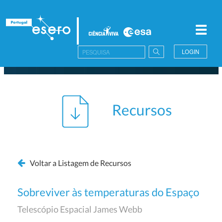
Toggl
navig
LOGIN
Recursos
Voltar a Listagem de Recursos
Sobreviver às temperaturas do Espaço
Telescópio Espacial James Webb