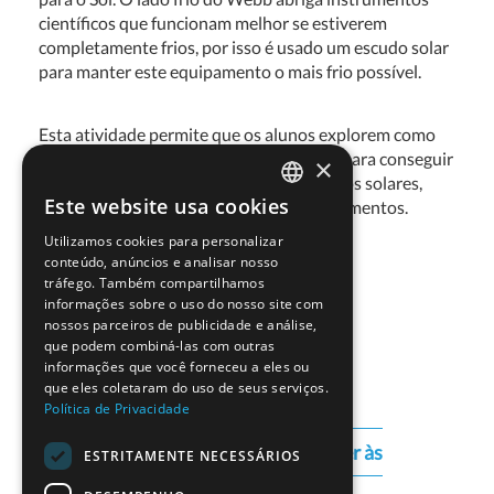
científicos que funcionam melhor se estiverem
completamente frios, por isso é usado um escudo solar
para manter este equipamento o mais frio possível.
Esta atividade permite que os alunos explorem como
são usados materiais refletores do calor para conseguir
×
este objetivo, já que estes refletem os raios solares,
Este website usa cookies
evitando assim o aquecimento dos instrumentos.
PORTUGUESE
Utilizamos cookies para personalizar
ENGLISH
conteúdo, anúncios e analisar nosso
tráfego. Também compartilhamos
informações sobre o uso do nosso site com
nossos parceiros de publicidade e análise,
Autoria: ESERO UK
que podem combiná-las com outras
informações que você forneceu a eles ou
que eles coletaram do uso de seus serviços.
Política de Privacidade
Download de Recurso - Sobreviver às
ESTRITAMENTE NECESSÁRIOS
temperaturas do Espaço