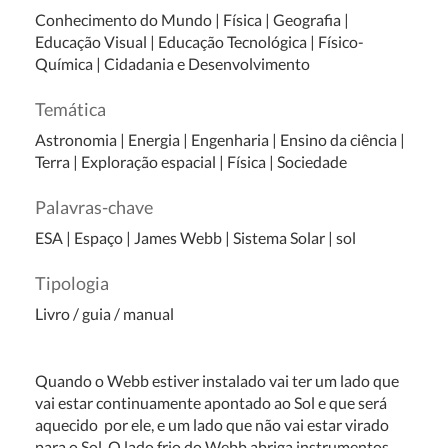
Conhecimento do Mundo
|
Física
|
Geografia
|
Educação Visual
|
Educação Tecnológica
|
Físico-
Química
|
Cidadania e Desenvolvimento
Temática
Astronomia
|
Energia
|
Engenharia
|
Ensino da ciência
|
Terra
|
Exploração espacial
|
Física
|
Sociedade
Palavras-chave
ESA | Espaço | James Webb | Sistema Solar | sol
Tipologia
Livro / guia / manual
Quando o Webb estiver instalado vai ter um lado que
vai estar continuamente apontado ao Sol e que será
aquecido por ele, e um lado que não vai estar virado
para o Sol. O lado frio do Webb abriga instrumentos