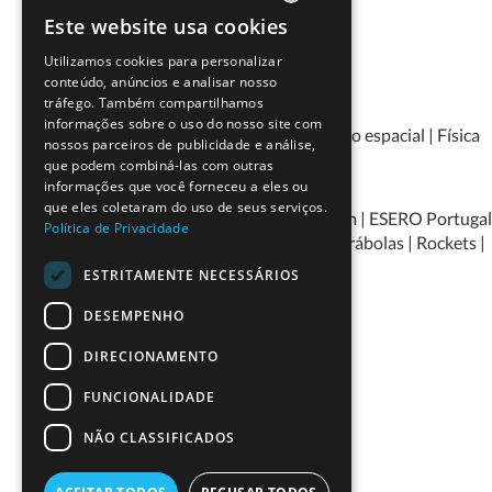
Área disciplinar
Este website usa cookies
PORTUGUESE
Físico-Química
Utilizamos cookies para personalizar
ENGLISH
conteúdo, anúncios e analisar nosso
Temática
tráfego. Também compartilhamos
informações sobre o uso do nosso site com
Engenharia
|
Ensino da ciência
|
Exploração espacial
|
Física
nossos parceiros de publicidade e análise,
que podem combiná-las com outras
Palavras-chave
informações que você forneceu a eles ou
que eles coletaram do uso de seus serviços.
aceleração | centro de massa | Descolagem | ESERO Portugal
Política de Privacidade
| Foguetões | movimento de projéteis | parábolas | Rockets |
velocidade
ESTRITAMENTE NECESSÁRIOS
Duração
DESEMPENHO
2 horas
DIRECIONAMENTO
FUNCIONALIDADE
Tipologia
Protocolo experimental
NÃO CLASSIFICADOS