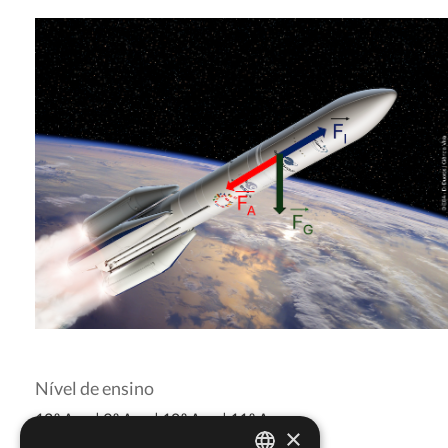
Nível de ensino
12.º Ano
|
9.º Ano
|
10.º Ano
|
11.º Ano
×