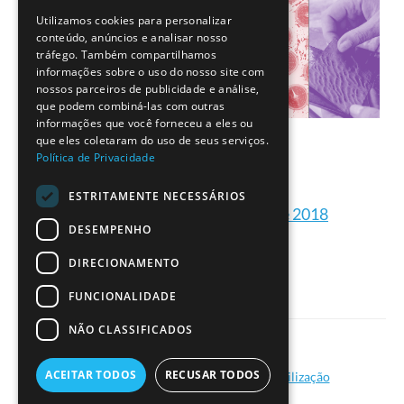
Utilizamos cookies para personalizar
ENGLISH
conteúdo, anúncios e analisar nosso
tráfego. Também compartilhamos
informações sobre o uso do nosso site com
nossos parceiros de publicidade e análise,
que podem combiná-las com outras
informações que você forneceu a eles ou
que eles coletaram do uso de seus serviços.
Política de Privacidade
ESTRITAMENTE NECESSÁRIOS
Formações ESERO Portugal de 2018
DESEMPENHO
DIRECIONAMENTO
FUNCIONALIDADE
NÃO CLASSIFICADOS
|
ACEITAR TODOS
RECUSAR TODOS
Política de Privacidade
Termos de Utilização
© Ciência Viva - 2026