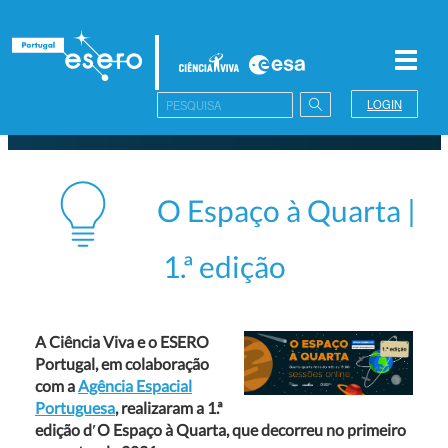
Toggl
navig
LOGIN
O Espaço à Quarta |
1.ª edição
A Ciência Viva e o ESERO
Portugal, em colaboração
com a
Agência Espacial
Portuguesa
, realizaram a 1.ª
edição d′
O Espaço à Quarta, que decorreu no primeiro