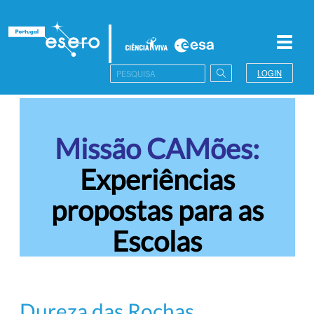
Toggl
navig
LOGIN
Missão CAMões:
Experiências
propostas para as
Escolas
Dureza das Rochas