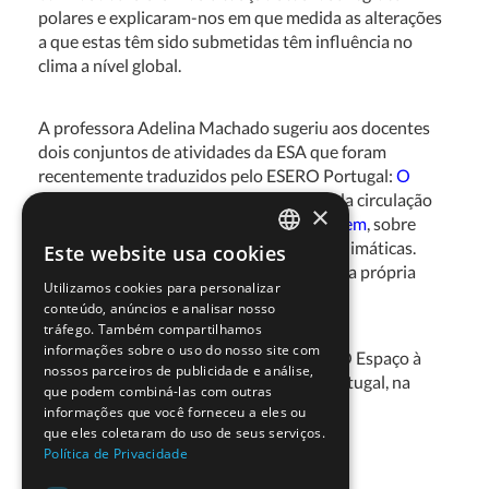
polares e explicaram-nos em que medida as alterações
a que estas têm sido submetidas têm influência no
clima a nível global.
A professora Adelina Machado sugeriu aos docentes
dois conjuntos de atividades da ESA que foram
recentemente traduzidos pelo ESERO Portugal:
O
Planeta está a aquecer
, sobre o impacto da circulação
×
oceânica no Clima; e
Abre-se uma passagem
, sobre
o gelo marinho no Ártico e as alterações climáticas.
Este website usa cookies
PORTUGUESE
Destacou também a importância do uso da própria
Utilizamos cookies para personalizar
sessão como recurso.
ENGLISH
conteúdo, anúncios e analisar nosso
tráfego. Também compartilhamos
informações sobre o uso do nosso site com
Pode encontrar mais informações sobre O Espaço à
nossos parceiros de publicidade e análise,
Quarta na página principal do ESERO Portugal, na
que podem combiná-las com outras
secção
Saiba+
.
informações que você forneceu a eles ou
que eles coletaram do uso de seus serviços.
Política de Privacidade