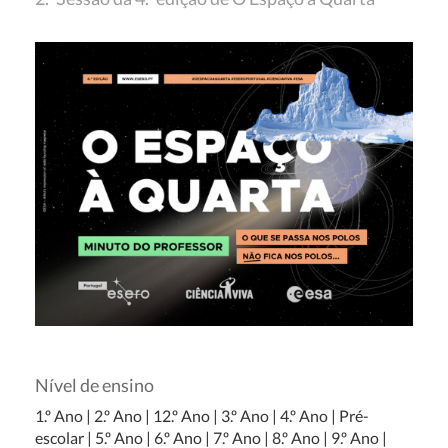
Nível de ensino
1.º Ano
|
2.º Ano
|
12.º Ano
|
3.º Ano
|
4.º Ano
|
Pré-
escolar
|
5.º Ano
|
6.º Ano
|
7.º Ano
|
8.º Ano
|
9.º Ano
|