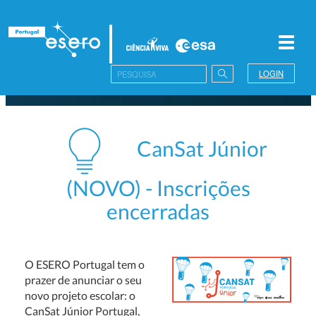
Toggl
navig
LOGIN
CanSat Júnior
(NOVO) - Inscrições
encerradas
O ESERO Portugal tem o
prazer de anunciar o seu
novo projeto escolar: o
CanSat Júnior Portugal
,