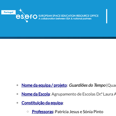
Nome da equipa / projeto
:
Guardiões do Tempo
(Quar
Nome da Escola
:
Agrupamento de Escolas Dr.ª Laura Ay
Constituição da equipa
:
Professoras
:
Patrícia Jesus e Sónia Pinto