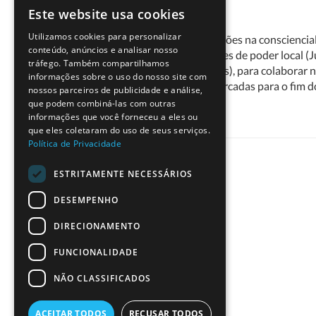
Este website usa cookies
O que nos faltava fazer...
PORTUGUESE
Utilizamos cookies para personalizar
Decidimos concentrar as nossas ações na consciencial
ENGLISH
conteúdo, anúncios e analisar nosso
pretendíamos envolver as entidades de poder local (J
tráfego. Também compartilhamos
Associação Almargem, entre outras), para colaborar n
informações sobre o uso do nosso site com
Infelizmente, as ações estavam marcadas para o fim do 
nossos parceiros de publicidade e análise,
que podem combiná-las com outras
informações que você forneceu a eles ou
que eles coletaram do uso de seus serviços.
Política de Privacidade
ESTRITAMENTE NECESSÁRIOS
DESEMPENHO
DIRECIONAMENTO
FUNCIONALIDADE
NÃO CLASSIFICADOS
ACEITAR TODOS
RECUSAR TODOS