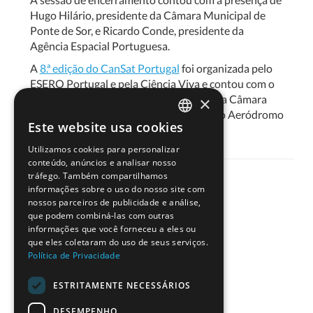
Hugo Hilário, presidente da Câmara Municipal de
Ponte de Sor, e Ricardo Conde, presidente da
Agência Espacial Portuguesa.
A
8.ª edição do CanSat Portugal
foi organizada pelo
ESERO Portugal e pela Ciência Viva e contou com o
apoio da
Agência Espacial Portuguesa
, da Câmara
×
Municipal de Ponte de Sor e do respetivo Aeródromo
Este website usa cookies
Municipal.
PORTUGUESE
Utilizamos cookies para personalizar
ENGLISH
conteúdo, anúncios e analisar nosso
tráfego. Também compartilhamos
informações sobre o uso do nosso site com
nossos parceiros de publicidade e análise,
que podem combiná-las com outras
informações que você forneceu a eles ou
Partilhe
que eles coletaram do uso de seus serviços.
Política de Privacidade
ESTRITAMENTE NECESSÁRIOS
DESEMPENHO