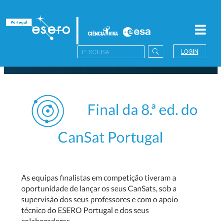
Toggl
navig
LOGIN
Final da 8.ª ed. do
CanSat Portugal
As equipas finalistas em competição tiveram a
oportunidade de lançar os seus CanSats, sob a
supervisão dos seus professores e com o apoio
técnico do ESERO Portugal e dos seus
colaboradores.