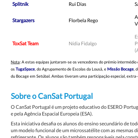
Splitnik
Rui Dias
S
A
Stargazers
Florbela Rego
V
E
ToxSat Team
Nídia Fidalgo
P
(
Nota
: A estas equipas juntaram-se os vencedores do prémio intermédio 
os
TugaSpace
, do Agrupamento de Escolas da Lousã, e
Missão
Bocage
, 
du Bocage em Setúbal. Ambas tiveram uma participação especial, extra-
Sobre o CanSat Portugal
O CanSat Portugal é um projeto educativo do ESERO Portuga
e pela Agência Espacial Europeia (ESA).
Esta iniciativa desafia os alunos do ensino secundário de todo
um modelo funcional de um microssatélite com as mesmas d
refrigerante. Os alunos são também responsáveis pela cons