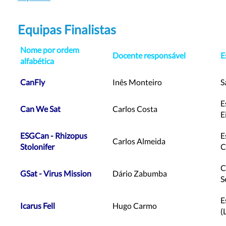
Equipas Finalistas
Nome por ordem
Docente
responsável
E
alfabética
CanFly
Inês Monteiro
S
E
Can We Sat
Carlos Costa
E
ESGCan - Rhizopus
E
Carlos Almeida
Stolonifer
C
C
GSat - Virus Mission
Dário Zabumba
S
E
Icarus Fell
Hugo Carmo
(