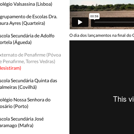
olégio Valsassina (Lisboa)
grupamento de Escolas Dra.
aura Ayres (Quarteira)
O dia dos lançamentos na final do 
scola Secundária de Adolfo
ortela (Águeda)
xternato de Penafirme (Póvoa
e Penafirme, Torres Vedras)
desistiram)
scola Secundária Quinta das
almeiras (Covilhã)
olégio Nossa Senhora do
osário (Porto)
scola Secundária José
aramago (Mafra)