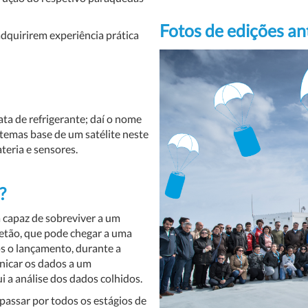
Fotos de edições an
dquirirem experiência prática
a de refrigerante; daí o nome
stemas base de um satélite neste
eria e sensores.
?
 capaz de sobreviver a um
etão, que pode chegar a uma
ós o lançamento, durante a
nicar os dados a um
i a análise dos dados colhidos.
assar por todos os estágios de