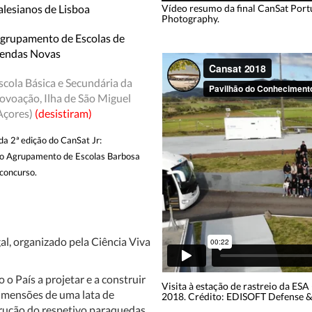
Vídeo resumo da final CanSat Port
alesianos de Lisboa
Photography.
grupamento de Escolas de
endas Novas
scola Básica e Secundária da
ovoação, Ilha de São Miguel
Açores)
(desistiram)
da 2ª edição do CanSat Jr:
do Agrupamento de Escolas Barbosa
concurso.
l, organizado pela Ciência Viva
 o País a projetar e a construir
Visita à estação de rastreio da ESA 
imensões de uma lata de
2018. Crédito: EDISOFT Defense &
trução do respetivo paraquedas