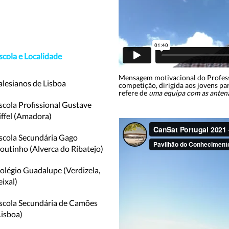
scola e Localidade
Mensagem motivacional do Professo
alesianos de Lisboa
competição, dirigida aos jovens pa
refere de
uma equipa com as anten
scola Profissional Gustave
iffel (Amadora)
scola Secundária Gago
outinho (Alverca do Ribatejo)
olégio Guadalupe (Verdizela,
eixal)
scola Secundária de Camões
Lisboa)