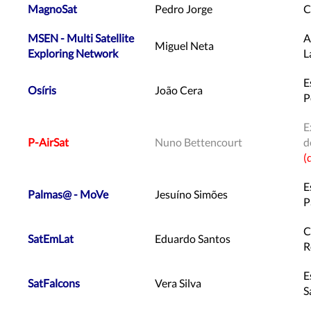
MagnoSat
Pedro Jorge
C
MSEN - Multi Satellite
A
Miguel Neta
Exploring Network
L
E
Osíris
João Cera
P
E
P-AirSat
Nuno Bettencourt
d
(
E
Palmas@ - MoVe
Jesuíno Simões
P
C
SatEmLat
Eduardo Santos
R
E
SatFalcons
Vera Silva
S