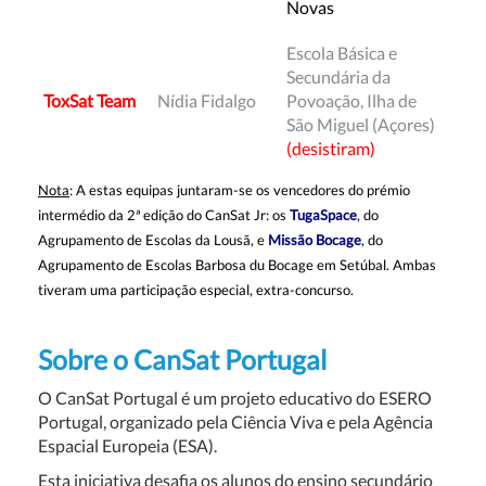
Novas
Escola Básica e
Secundária da
ToxSat Team
Nídia Fidalgo
Povoação, Ilha de
São Miguel (Açores)
(desistiram)
Nota
: A estas equipas juntaram-se os vencedores do prémio
intermédio da 2ª edição do CanSat Jr: os
TugaSpace
, do
Agrupamento de Escolas da Lousã, e
Missão
Bocage
, do
Agrupamento de Escolas Barbosa du Bocage em Setúbal. Ambas
tiveram uma participação especial, extra-concurso.
Sobre o CanSat Portugal
O CanSat Portugal é um projeto educativo do ESERO
Portugal, organizado pela Ciência Viva e pela Agência
Espacial Europeia (ESA).
Esta iniciativa desafia os alunos do ensino secundário