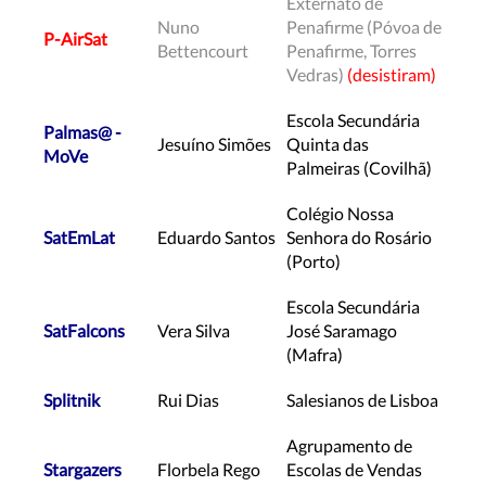
Externato de
Nuno
Penafirme (Póvoa de
P-AirSat
Bettencourt
Penafirme, Torres
Vedras)
(desistiram)
Escola Secundária
Palmas@ -
Jesuíno Simões
Quinta das
MoVe
Palmeiras (Covilhã)
Colégio Nossa
SatEmLat
Eduardo Santos
Senhora do Rosário
(Porto)
Escola Secundária
SatFalcons
Vera Silva
José Saramago
(Mafra)
Splitnik
Rui Dias
Salesianos de Lisboa
Agrupamento de
Stargazers
Florbela Rego
Escolas de Vendas