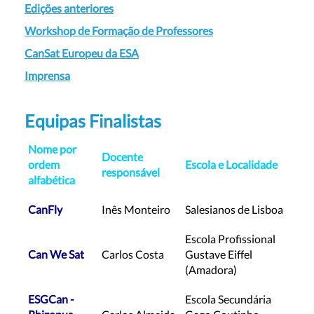
Edições anteriores
Workshop de Formação de Professores
CanSat Europeu da ESA
Imprensa
Equipas Finalistas
Nome por
Docente
ordem
Escola e Localidade
responsável
alfabética
CanFly
Inês Monteiro
Salesianos de Lisboa
Escola Profissional
Can We Sat
Carlos Costa
Gustave Eiffel
(Amadora)
ESGCan -
Escola Secundária