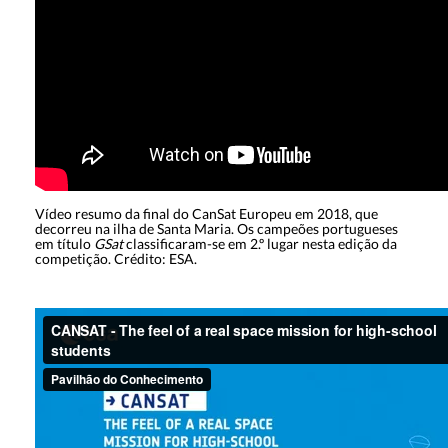
Vídeo resumo da final do CanSat Europeu em 2018, que
decorreu na ilha de Santa Maria. Os campeões portugueses
em título
GSat
classificaram-se em 2.º lugar nesta edição da
competição. Crédito: ESA.