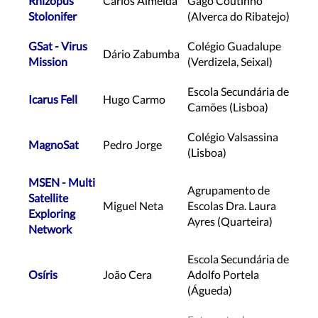
Rhizopus
Carlos Almeida
Gago Coutinho
Stolonifer
(Alverca do Ribatejo)
GSat - Virus
Colégio Guadalupe
Dário Zabumba
Mission
(Verdizela, Seixal)
Escola Secundária de
Icarus Fell
Hugo Carmo
Camões (Lisboa)
Colégio Valsassina
MagnoSat
Pedro Jorge
(Lisboa)
MSEN - Multi
Agrupamento de
Satellite
Miguel Neta
Escolas Dra. Laura
Exploring
Ayres (Quarteira)
Network
Escola Secundária de
Osíris
João Cera
Adolfo Portela
(Águeda)