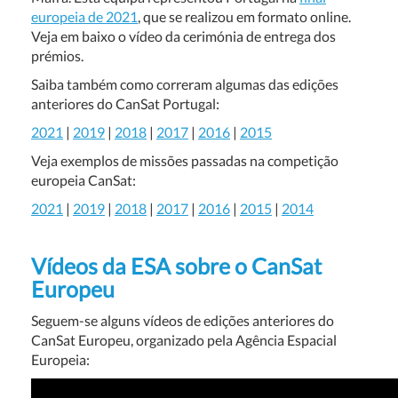
europeia de 2021
, que se realizou em formato online.
Veja em baixo o vídeo da cerimónia de entrega dos
prémios.
Saiba também como correram algumas das edições
anteriores do CanSat Portugal:
2021
|
2019
|
2018
|
2017
|
2016
|
2015
Veja exemplos de missões passadas na competição
europeia CanSat:
2021
|
2019
|
2018
|
2017
|
2016
|
2015
|
2014
Vídeos da ESA sobre o CanSat
Europeu
Seguem-se alguns vídeos de edições anteriores do
CanSat Europeu, organizado pela Agência Espacial
Europeia: