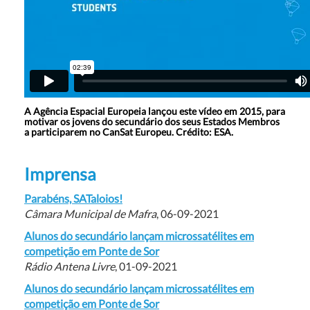
A Agência Espacial Europeia lançou este vídeo em 2015, para
motivar os jovens do secundário dos seus Estados Membros
a participarem no CanSat Europeu. Crédito: ESA.
Imprensa
Parabéns, SATaloios!
Câmara Municipal de Mafra
, 06-09-2021
Alunos do secundário lançam microssatélites em
competição em Ponte de Sor
Rádio Antena Livre
, 01-09-2021
Alunos do secundário lançam microssatélites em
competição em Ponte de Sor