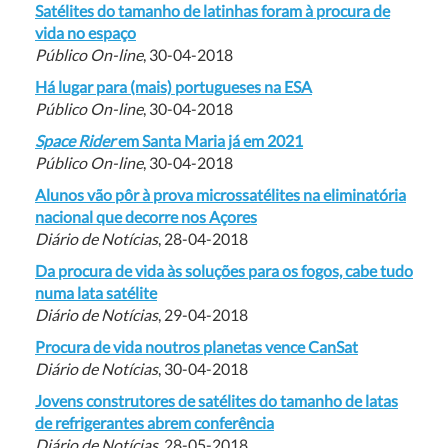
Satélites do tamanho de latinhas foram à procura de
vida no espaço
Público On-line
, 30-04-2018
Há lugar para (mais) portugueses na ESA
Público On-line
, 30-04-2018
Space Rider
em Santa Maria já em 2021
Público On-line
, 30-04-2018
Alunos vão pôr à prova microssatélites na eliminatória
nacional que decorre nos Açores
Diário de Notícias
, 28-04-2018
Da procura de vida às soluções para os fogos, cabe tudo
numa lata satélite
Diário de Notícias
, 29-04-2018
Procura de vida noutros planetas vence CanSat
Diário de Notícias
, 30-04-2018
Jovens construtores de satélites do tamanho de latas
de refrigerantes abrem conferência
Diário de Notícias
, 28-05-2018