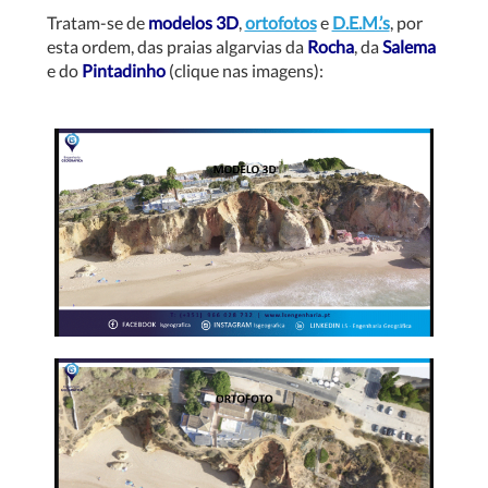
Tratam-se de
modelos 3D
,
ortofotos
e
D.E.M.’s
, por
esta ordem, das praias algarvias da
Rocha
, da
Salema
e do
Pintadinho
(clique nas imagens):