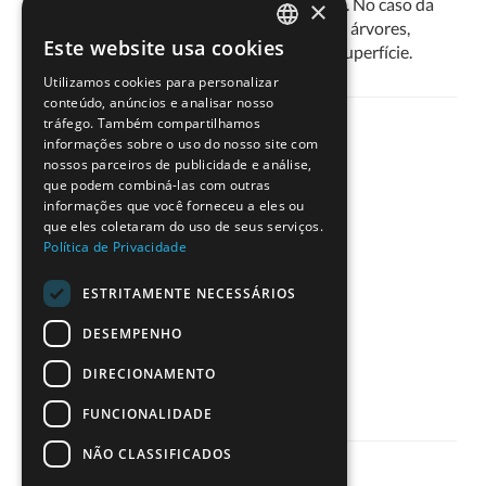
um planeta, satélite natural ou asteroide. No caso da
×
Terra, o D.E.M. de uma dada região exclui árvores,
Este website usa cookies
edifícios e quaisquer outros objetos de superfície.
PORTUGUESE
Utilizamos cookies para personalizar
ENGLISH
conteúdo, anúncios e analisar nosso
tráfego. Também compartilhamos
informações sobre o uso do nosso site com
nossos parceiros de publicidade e análise,
que podem combiná-las com outras
informações que você forneceu a eles ou
Partilhe
que eles coletaram do uso de seus serviços.
Política de Privacidade
ESTRITAMENTE NECESSÁRIOS
DESEMPENHO
DIRECIONAMENTO
FUNCIONALIDADE
NÃO CLASSIFICADOS