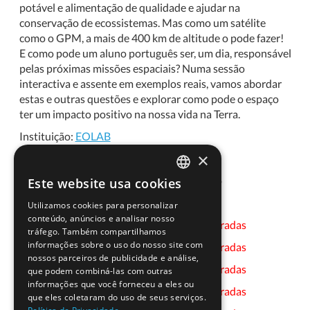
potável e alimentação de qualidade e ajudar na
conservação de ecossistemas. Mas como um satélite
como o GPM, a mais de 400 km de altitude o pode fazer!
E como pode um aluno português ser, um dia, responsável
pelas próximas missões espaciais? Numa sessão
interactiva e assente em exemplos reais, vamos abordar
estas e outras questões e explorar como pode o espaço
ter um impacto positivo na nossa vida na Terra.
Instituição:
EOLAB
×
Investigador(a):
Vasco Mantas
Disponibilidade Geográfica:
Região Centro
Este website usa cookies
PORTUGUESE
Datas:
Utilizamos cookies para personalizar
ENGLISH
conteúdo, anúncios e analisar nosso
24-10-2023 - Presencial -
Inscrições Encerradas
tráfego. Também compartilhamos
informações sobre o uso do nosso site com
25-10-2023 - Presencial -
Inscrições Encerradas
nossos parceiros de publicidade e análise,
26-10-2023 - Presencial -
Inscrições Encerradas
que podem combiná-las com outras
informações que você forneceu a eles ou
27-10-2023 - Presencial -
Inscrições Encerradas
que eles coletaram do uso de seus serviços.