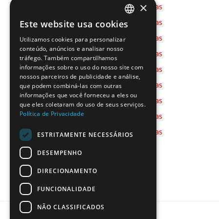
×
07-11-2023 - Online -
Inscrições Encerradas
08-11-2023 - Online -
Inscrições Encerradas
Este website usa cookies
PORTUGUESE
08-11-2023 - Online -
Inscrições Encerradas
Utilizamos cookies para personalizar
ENGLISH
conteúdo, anúncios e analisar nosso
09-11-2023 - Online -
Inscrições Encerradas
tráfego. Também compartilhamos
informações sobre o uso do nosso site com
10-11-2023 - Online -
Inscrições Encerradas
nossos parceiros de publicidade e análise,
13-11-2023 - Online -
Inscrições Encerradas
que podem combiná-las com outras
informações que você forneceu a eles ou
13-11-2023 - Online -
Inscrições Encerradas
que eles coletaram do uso de seus serviços.
Política de Privacidade
14-11-2023 - Online -
Inscrições Encerradas
15-11-2023 - Online -
Inscrições Encerradas
ESTRITAMENTE NECESSÁRIOS
DESEMPENHO
DIRECIONAMENTO
FUNCIONALIDADE
NÃO CLASSIFICADOS