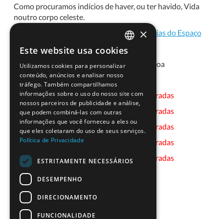
Como procuramos indícios de haver, ou ter havido, Vida
noutro corpo celeste.
×
Instituição:
Instituto de Astrofísica e Ciências do Espaço
Investigador(a):
Pedro Machado
Este website usa cookies
PORTUGUESE
Disponibilidade Geográfica:
Região de Lisboa
Utilizamos cookies para personalizar
ENGLISH
conteúdo, anúncios e analisar nosso
Datas:
tráfego. Também compartilhamos
informações sobre o uso do nosso site com
23-10-2023 - Presencial -
Inscrições Encerradas
nossos parceiros de publicidade e análise,
27-10-2023 - Presencial -
Inscrições Encerradas
que podem combiná-las com outras
informações que você forneceu a eles ou
03-11-2023 - Presencial -
Inscrições Encerradas
que eles coletaram do uso de seus serviços.
Política de Privacidade
10-11-2023 - Presencial -
Inscrições Encerradas
13-11-2023 - Presencial -
Inscrições Encerradas
ESTRITAMENTE NECESSÁRIOS
DESEMPENHO
DIRECIONAMENTO
FUNCIONALIDADE