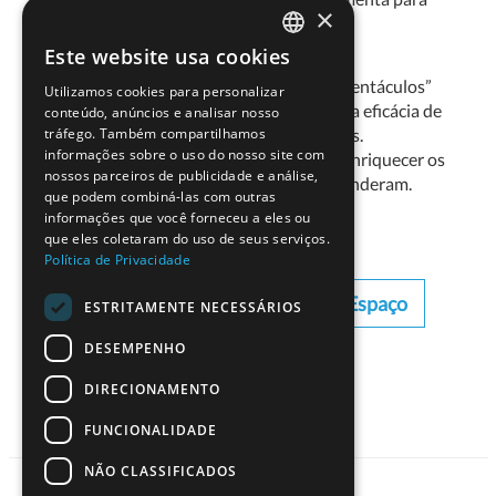
×
capturar detritos.
Este website usa cookies
PORTUGUESE
Eles vão investigar a implementação de “tentáculos”
Utilizamos cookies para personalizar
ENGLISH
desenroláveis, bem como a comparação da eficácia de
conteúdo, anúncios e analisar nosso
vários materiais com superficies aderentes.
tráfego. Também compartilhamos
informações sobre o uso do nosso site com
Seguidamente, os alunos vão altererar e enriquecer os
nossos parceiros de publicidade e análise,
seus projetos, baseados naquilo que aprenderam.
que podem combiná-las com outras
informações que você forneceu a eles ou
que eles coletaram do uso de seus serviços.
Política de Privacidade
Download de Recurso - Limpar o Espaço
ESTRITAMENTE NECESSÁRIOS
DESEMPENHO
DIRECIONAMENTO
FUNCIONALIDADE
NÃO CLASSIFICADOS