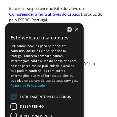
Este recurso pertence ao Kit Educativo do
Compreender a Terra através do Espaço I
, produzido
pelo ESERO Portugal.
×
Este website usa cookies
PORTUGUESE
Materiais
Utilizamos cookies para personalizar
ENGLISH
conteúdo, anúncios e analisar nosso
tráfego. Também compartilhamos
informações sobre o uso do nosso site com
Cartões com
Folha de papel A4 em
nossos parceiros de publicidade e análise,
informações sobre o
branco
que podem combiná-las com outras
Sistema Solar e o Espaço
informações que você forneceu a eles ou
(anexo)
que eles coletaram do uso de seus serviços.
Política de Privacidade
ESTRITAMENTE NECESSÁRIOS
Download de Recurso
DESEMPENHO
DIRECIONAMENTO