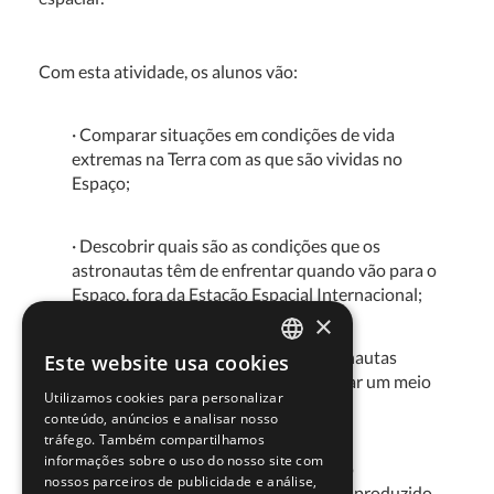
Com esta atividade, os alunos vão:
· Comparar situações em condições de vida
extremas na Terra com as que são vividas no
Espaço;
· Descobrir quais são as condições que os
astronautas têm de enfrentar quando vão para o
Espaço, fora da Estação Espacial Internacional;
×
· Reconhecer que no Espaço os astronautas
Este website usa cookies
PORTUGUESE
necessitam de proteção para enfrentar um meio
Utilizamos cookies para personalizar
hostil à vida.
ENGLISH
conteúdo, anúncios e analisar nosso
tráfego. Também compartilhamos
informações sobre o uso do nosso site com
Este recurso pertence ao Kit Educativo do
nossos parceiros de publicidade e análise,
Compreender a Terra através do Espaço I,
produzido