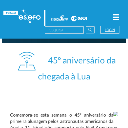
Toggl
navig
LOGIN
45º aniversário da
chegada à Lua
Comemora-se esta semana o 45º aniversário da
primeira alunagem pelos astronautas americanos da
Apollo 11, tripulação composta pelo Neil Armstrong,