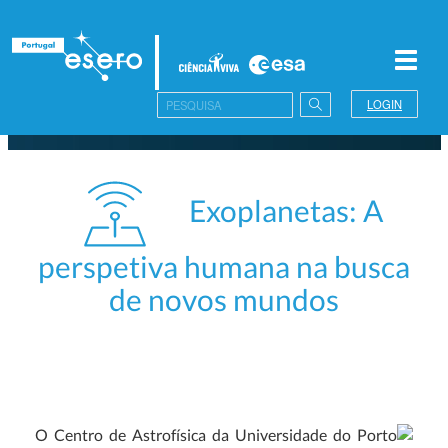
Toggl
navig
LOGIN
Exoplanetas: A
perspetiva humana na busca
de novos mundos
O Centro de Astrofísica da Universidade do Porto