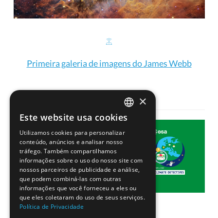
Primeira galeria de imagens do James Webb
×
Este website usa cookies
PORTUGUESE
Utilizamos cookies para personalizar
ENGLISH
conteúdo, anúncios e analisar nosso
tráfego. Também compartilhamos
informações sobre o uso do nosso site com
nossos parceiros de publicidade e análise,
que podem combiná-las com outras
informações que você forneceu a eles ou
que eles coletaram do uso de seus serviços.
Política de Privacidade