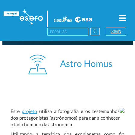
Toggl
navig
LOGIN
Astro Homus
Este
projeto
utiliza a fotografia e os testemunhos
dos protagonistas (astrónomos) para dar a conhecer
o lado humano da astronomia.
Utilizando a temática dos exoplanetas como fio