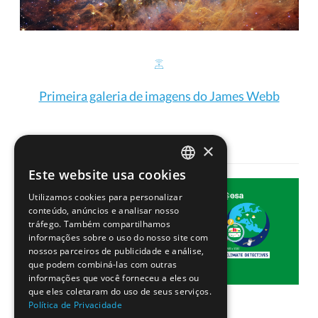
Primeira galeria de imagens do James Webb
×
Este website usa cookies
PORTUGUESE
Utilizamos cookies para personalizar
ENGLISH
conteúdo, anúncios e analisar nosso
tráfego. Também compartilhamos
informações sobre o uso do nosso site com
nossos parceiros de publicidade e análise,
que podem combiná-las com outras
informações que você forneceu a eles ou
que eles coletaram do uso de seus serviços.
Política de Privacidade