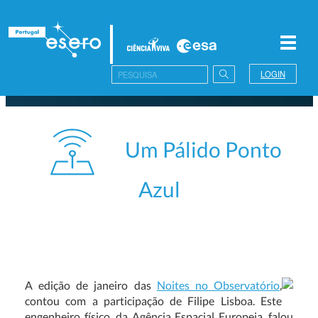
Toggl
navig
LOGIN
Um Pálido Ponto
Azul
A edição de janeiro das
Noites no Observatório
,
contou com a participação de Filipe Lisboa. Este
engenheiro físico, da Agência Espacial Europeia, falou