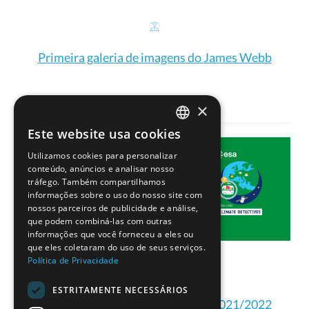
Primeira galeria de imagens do James Webb
×
Este website usa cookies
PORTUGUESE
Utilizamos cookies para personalizar
ENGLISH
conteúdo, anúncios e analisar nosso
tráfego. Também compartilhamos
informações sobre o uso do nosso site com
nossos parceiros de publicidade e análise,
que podem combiná-las com outras
informações que você forneceu a eles ou
que eles coletaram do uso de seus serviços.
Política de Privacidade
ESTRITAMENTE NECESSÁRIOS
Projetos dos Detetives do Clima 2021/2022