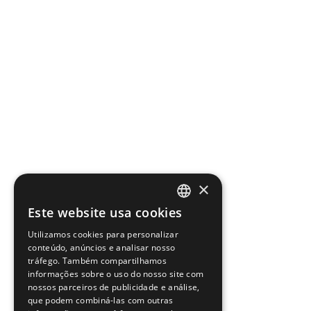
×
Este website usa cookies
PORTUGUESE
Utilizamos cookies para personalizar
ENGLISH
conteúdo, anúncios e analisar nosso
tráfego. Também compartilhamos
informações sobre o uso do nosso site com
nossos parceiros de publicidade e análise,
que podem combiná-las com outras