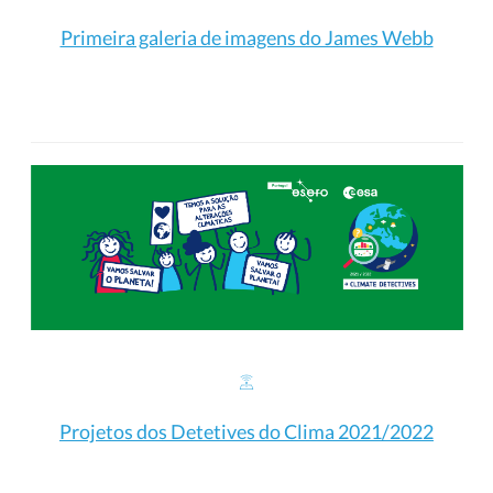
Primeira galeria de imagens do James Webb
Projetos dos Detetives do Clima 2021/2022