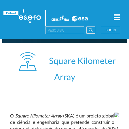
Toggl
navig
LOGIN
Square Kilometer
Array
O
Square Kilometer Array
(SKA) é um projeto global
de ciência e engenharia que pretende construir o
maior radiotelescópio do mundo, até meados de 2020.