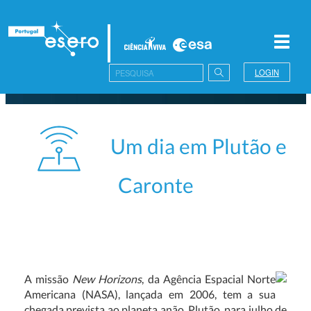
Toggl
navig
LOGIN
Um dia em Plutão e
Caronte
A missão
New Horizons
, da Agência Espacial Norte
Americana (NASA), lançada em 2006, tem a sua
chegada prevista ao planeta anão, Plutão, para julho de