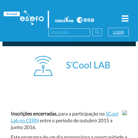
Toggl
navig
LOGIN
S’Cool LAB
Inscrições encerradas,
para a participação no
SCool
Lab no CERN
entre o período de outubro 2015 a
junho 2016.
Este programa de um dia proporciona a oportunidade a