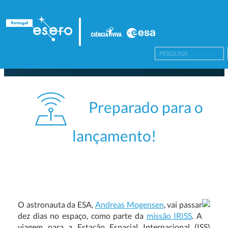
Preparado para o
lançamento!
O astronauta da ESA,
Andreas Mogensen
, vai passar
dez dias no espaço, como parte da
missão IRISS
. A
viagem para a Estação Espacial Internacional (ISS)