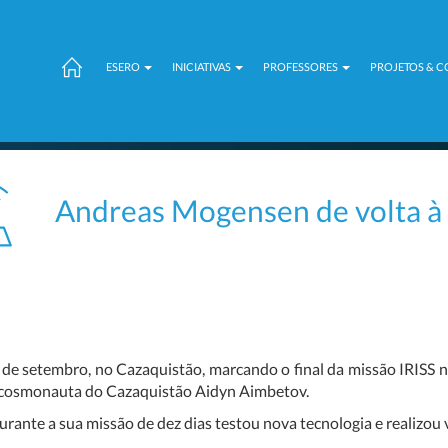
ESERO
INICIATIVAS
PROFESSORES
PROJETOS & 
Andreas Mogensen de volta à 
e setembro, no Cazaquistão, marcando o final da missão IRISS na
 cosmonauta do Cazaquistão Aidyn Aimbetov.
te a sua missão de dez dias testou nova tecnologia e realizou va