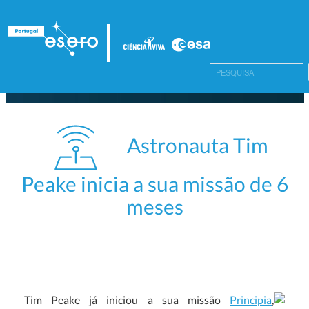
Astronauta Tim
Peake inicia a sua missão de 6
meses
Tim Peake já iniciou a sua missão
Principia
,