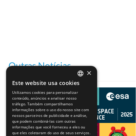
Outras Notícias
×
Este website usa cookies
PORTUGUESE
Utilizamos cookies para personalizar
ENGLISH
conteúdo, anúncios e analisar nosso
tráfego. Também compartilhamos
informações sobre o uso do nosso site com
nossos parceiros de publicidade e análise,
que podem combiná-las com outras
informações que você forneceu a eles ou
que eles coletaram do uso de seus serviços.