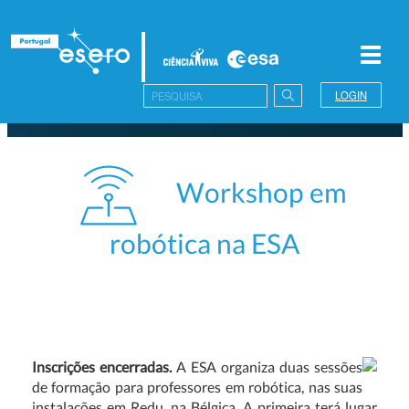
Toggl
navig
LOGIN
Workshop em
robótica na ESA
Inscrições encerradas.
A ESA organiza duas sessões
de formação para professores em robótica, nas suas
instalações em Redu, na Bélgica. A primeira terá lugar