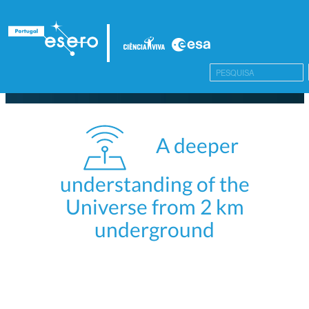
A deeper
understanding of the
Universe from 2 km
underground