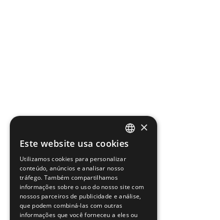
×
Este website usa cookies
PORTUGUESE
Utilizamos cookies para personalizar
ENGLISH
conteúdo, anúncios e analisar nosso
tráfego. Também compartilhamos
informações sobre o uso do nosso site com
nossos parceiros de publicidade e análise,
que podem combiná-las com outras
informações que você forneceu a eles ou