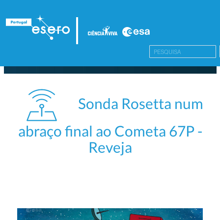
Sonda Rosetta num
abraço final ao Cometa 67P -
Reveja